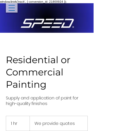
window.lintrk('track', { conversion_id: 21800924 });
Residential or
Commercial
Painting
Supply and application of paint for
high-quality finishes
We
provide
1 hr
1
We provide quotes
quotes
h