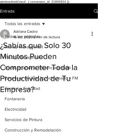
window.lintrk('track', { conversion_id: 21800924 });
Entrada
Todas las entradas
Adriana Castro
Todas las entradas
16 oct 2025
2 min de lectura
¿Sabías que Solo 30
Facility Management
Minutos Pueden
Facility Management
Comprometer Toda la
Día Mundial de la Eficiencia Energé
Productividad de Tu
Empresas de Aire Acondicionado y FM
Empresa?
Confort y Felicidad
Fontanería
Electricidad
Servicios de Pintura
Construcción y Remodelación