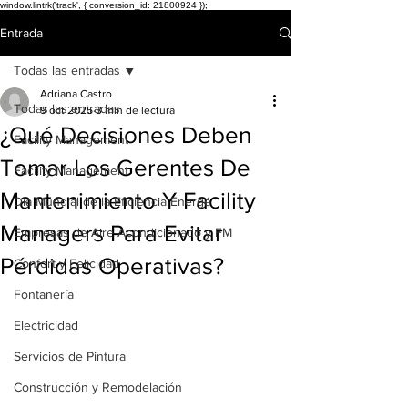
window.lintrk('track', { conversion_id: 21800924 });
Entrada
Todas las entradas
Adriana Castro
Todas las entradas
9 oct 2025
3 min de lectura
¿Qué Decisiones Deben
Facility Management
Tomar Los Gerentes De
Facility Management
Mantenimiento Y Facility
Día Mundial de la Eficiencia Energé
Managers Para Evitar
Empresas de Aire Acondicionado y FM
Pérdidas Operativas?
Confort y Felicidad
Fontanería
Electricidad
Servicios de Pintura
Construcción y Remodelación