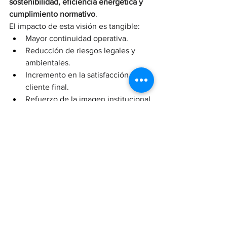
sostenibilidad, eficiencia energética y 
cumplimiento normativo
.
El impacto de esta visión es tangible:
Mayor continuidad operativa.
Reducción de riesgos legales y 
ambientales.
Incremento en la satisfacción del 
cliente final.
Refuerzo de la imagen institucional.
En este sentido, la sinergia entre 
mantenimiento, facility management y 
gerencia corporativa
 es clave para 
lograr resultados sostenibles y medibles.
Conclusión: el 
mantenimiento 
inteligente como 
ventaja competitiva