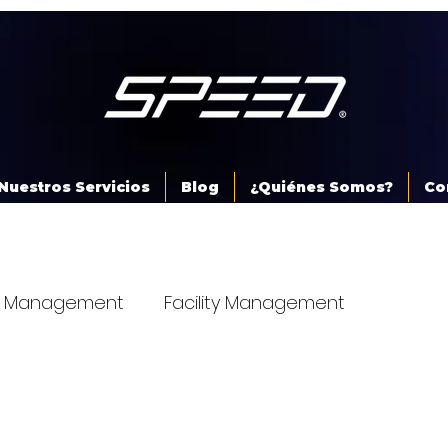
Nuestros Servicios
Blog
¿Quiénes Somos?
Co
ity Management
Facility Management
ia Energé
Empresas de Aire Acondicionado y FM