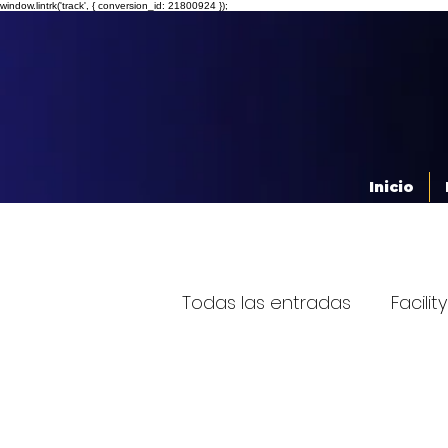
window.lintrk('track', { conversion_id: 21800924 });
Inicio
Todas las entradas
Facil
Día Mundial de la Eficienc